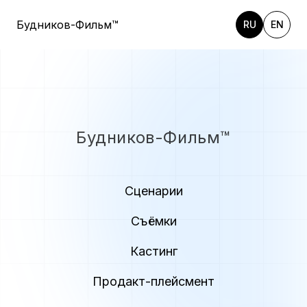
Будников-Фильм™
RU
EN
Будников-Фильм™
Сценарии
Съёмки
Кастинг
Продакт-плейсмент